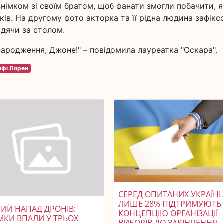
знімком зі своїм братом, щоб фанати змогли побачити, я
ків. На другому фото акторка та її рідна людина зафікс
идячи за столом.
 народження, Джоне!" – повідомила лауреатка "Оскара".
офі Лорен
СЕРЕД ОПИТАНИХ УКРАЇНЦ
ЛИШЕ 28% ПІДТРИМУЮТЬ
НИЙ НАПАД ДРОНІВ:
КОНЦЕПЦІЮ ОРГАНІЗАЦІЇ
МКИ ВПАЛИ У ТРЬОХ
ВИБОРІВ ДО ЗАКІНЧЕННЯ