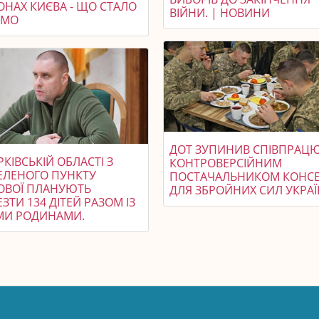
ОНАХ КИЄВА - ЩО СТАЛО
ВІЙНИ. | НОВИНИ
ОМО
ДОТ ЗУПИНИВ СПІВПРАЦЮ
РКІВСЬКІЙ ОБЛАСТІ З
КОНТРОВЕРСІЙНИМ
ЕЛЕНОГО ПУНКТУ
ПОСТАЧАЛЬНИКОМ КОНС
ОВОЇ ПЛАНУЮТЬ
ДЛЯ ЗБРОЙНИХ СИЛ УКРАЇ
ЗТИ 134 ДІТЕЙ РАЗОМ ІЗ
ІМИ РОДИНАМИ.