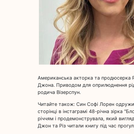
Американська акторка та продюсерка Рі
Джона. Приводом для оприлюднення рідк
родича Візерспун.
Читайте також: Син Софі Лорен одружит
сторінці в інстаграмі 48-річна зірка "Б
річчям і продемонструвала, який вигля
Джон та Різ читали книгу під час прогул