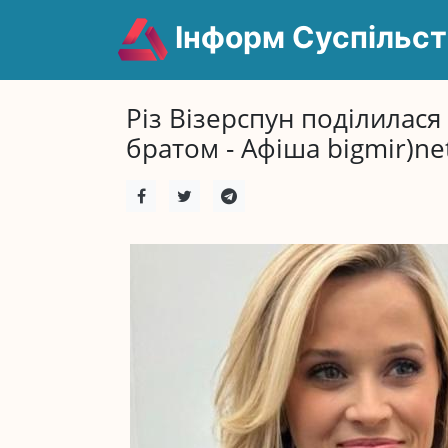
Інформ Суспільст
Різ Візерспун поділилас
братом - Афіша bigmir)ne