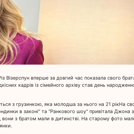
з Візерспун вперше за довгий час показала свого брат
існих кадрів із сімейного архіву став день народженн
ься з грузинкою, яка молодша за нього на 21 рікНа св
лондинки в законі" та "Ранкового шоу" привітала Джона з
д вони з братом мали в дитинстві. На старому фото мал
янки.