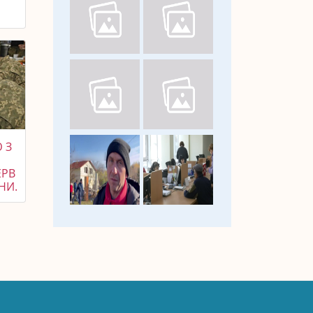
 З
ЕРВ
НИ.