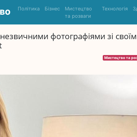
Політика
Бізнес
Мистецтво
Технологія
З
во
та розваги
я незвичними фотографіями зі своїм
t
Мистецтво та ро