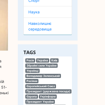
Спорт
Наука
Навколишнє
середовище
TAGS
а
Росія
Україна
Київ
Збройні сили України
я
Українці
Володимир Зеленський
оїй
Росіяни
Європейський Союз
 51-
Президент (державна посада)
енькі
Європа
Укрінформ
Президент України