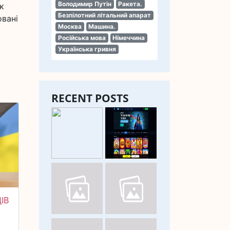
Володимир Путін
Ракета.
к
Безпілотний літальний апарат
овані
Москва
Машина.
Російська мова
Німеччина
Українська гривня
RECENT POSTS
ІВ