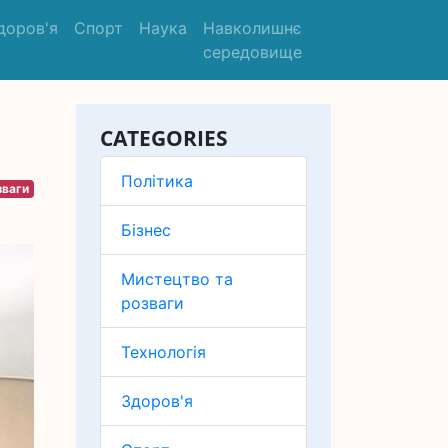
доров'я
Спорт
Наука
Навколишнє
середовище
CATEGORIES
Політика
зваги
Бізнес
Мистецтво та
розваги
Технологія
Здоров'я