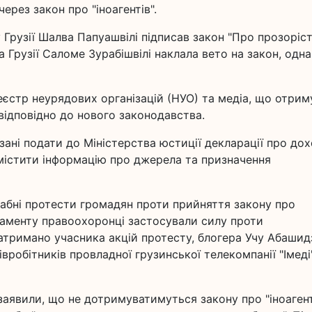
ерез закон про "іноагентів".
 Грузії Шалва Папуашвілі підписав закон "Про прозоріс
 Грузії Саломе Зурабішвілі наклала вето на закон, одна
реєстр неурядових організацій (НУО) та медіа, що отри
відповідно до нового законодавства.
язані подати до Міністерства юстиції декларації про до
озмістити інформацію про джерела та призначення
штабні протести громадян проти прийняття закону про
рламенту правоохоронці застосували силу проти
затримано учасника акцій протесту, блогера Учу Абашид
івробітників провладної грузинської телекомпанії "Імеді
ї заявили, що не дотримуватимуться закону про "іноагент