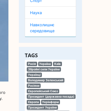
Спорт
Наука
Навколишнє
середовище
TAGS
Росія
Україна
Київ
Збройні сили України
Українці
Володимир Зеленський
Росіяни
Європейський Союз
ого
Президент (державна посада)
у.
Європа
Укрінформ
Президент України