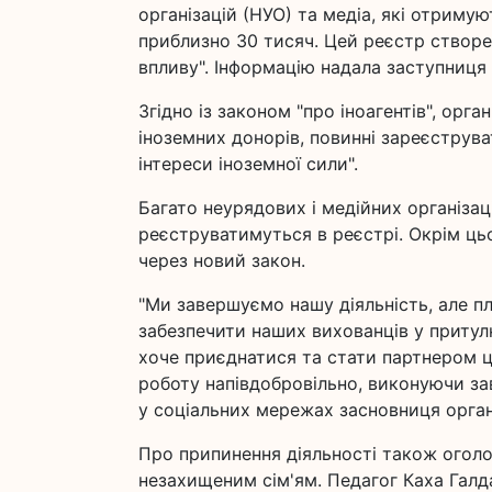
організацій (НУО) та медіа, які отримую
приблизно 30 тисяч. Цей реєстр створе
впливу". Інформацію надала заступниця 
Згідно із законом "про іноагентів", орга
іноземних донорів, повинні зареєструва
інтереси іноземної сили".
Багато неурядових і медійних організаці
реєструватимуться в реєстрі. Окрім цьо
через новий закон.
"Ми завершуємо нашу діяльність, але пл
забезпечити наших вихованців у притулку
хоче приєднатися та стати партнером 
роботу напівдобровільно, виконуючи за
у соціальних мережах засновниця орган
Про припинення діяльності також оголо
незахищеним сім'ям. Педагог Каха Галд