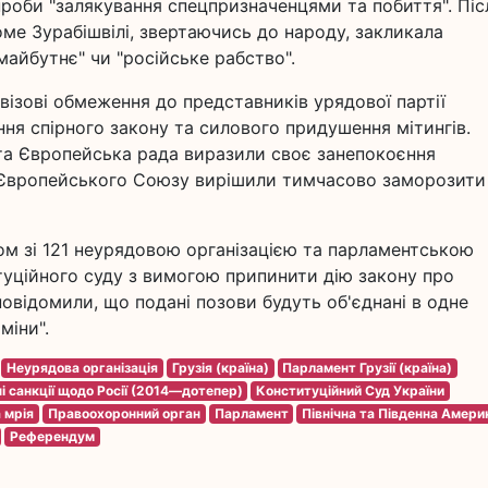
роби "залякування спецпризначенцями та побиття". Піс
оме Зурабішвілі, звертаючись до народу, закликала
айбутнє" чи "російське рабство".
ізові обмеження до представників урядової партії
ння спірного закону та силового придушення мітингів.
а Європейська рада виразили своє занепокоєння
аїн Європейського Союзу вирішили тимчасово заморозити
ом зі 121 неурядовою організацією та парламентською
итуційного суду з вимогою припинити дію закону про
 повідомили, що подані позови будуть об'єднані в одне
міни".
Неурядова організація
Грузія (країна)
Парламент Грузії (країна)
 санкції щодо Росії (2014—дотепер)
Конституційний Суд України
 мрія
Правоохоронний орган
Парламент
Північна та Південна Амери
Референдум