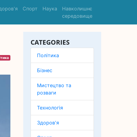
доров'я
Спорт
Наука
Навколишнє
середовище
CATEGORIES
Політика
ітика
Бізнес
Мистецтво та
розваги
Технологія
Здоров'я