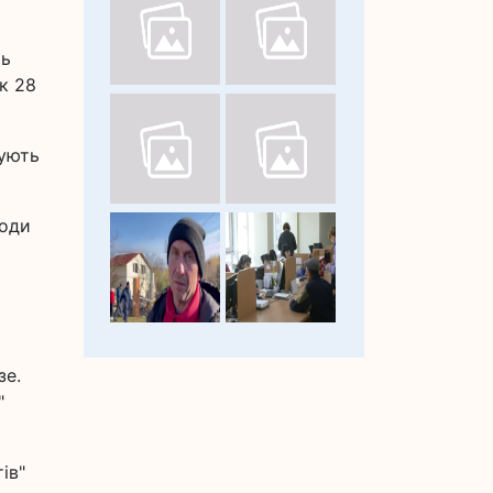
ть
к 28
мують
ходи
зе.
"
ів"