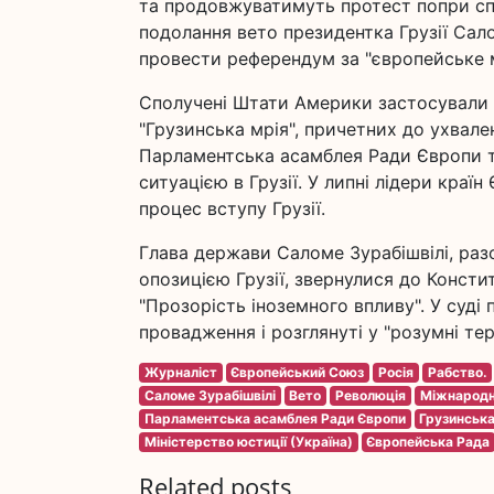
та продовжуватимуть протест попри сп
подолання вето президентка Грузії Сал
провести референдум за "європейське м
Сполучені Штати Америки застосували в
"Грузинська мрія", причетних до ухвале
Парламентська асамблея Ради Європи т
ситуацією в Грузії. У липні лідери кр
процес вступу Грузії.
Глава держави Саломе Зурабішвілі, раз
опозицією Грузії, звернулися до Конст
"Прозорість іноземного впливу". У суді
провадження і розглянуті у "розумні тер
Журналіст
Європейський Союз
Росія
Рабство.
Саломе Зурабішвілі
Вето
Революція
Міжнародні
Парламентська асамблея Ради Європи
Грузинська
Міністерство юстиції (Україна)
Європейська Рада
Related posts