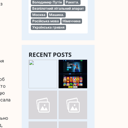
Володимир Путін
Ракета.
 з
Безпілотний літальний апарат
Москва
Машина.
Російська мова
Німеччина
Українська гривня
RECENT POSTS
ня
об
Хто
цю
исала
льно
д,