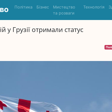
Політика
Бізнес
Мистецтво
Технологія
З
во
та розваги
й у Грузії отримали статус
Пол