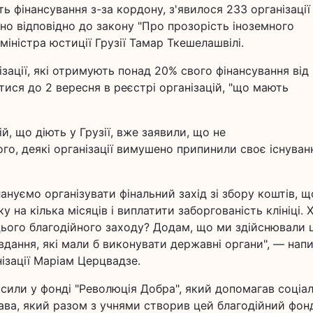
ть фінансування з-за кордону, з'явилося 233 організації
но відповідно до закону "Про прозорість іноземного
міністра юстиції Грузії Тамар Ткешелашвілі.
нізації, які отримують понад 20% свого фінансування від
тися до 2 вересня в реєстрі організацій, "що мають
й, що діють у Грузії, вже заявили, що не
го, деякі організації вимушено припинили своє існуван
ануємо організувати фінальний захід зі збору коштів, щ
 на кілька місяців і виплатити заборгованість клініці. 
цього благодійного заходу? Додам, що ми здійснювали 
вдання, які мали б виконувати державні органи", — нап
ізації Маріам Церцвадзе.
сили у фонді "Революція Добра", який допомагав соціа
ава, який разом з учнями створив цей благодійний фон