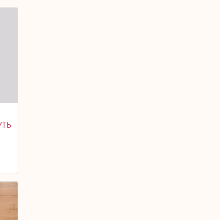
УТЬ
О