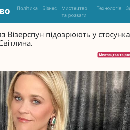
Політика
Бізнес
Мистецтво
Технологія
З
во
та розваги
з Візерспун підозрюють у стосунка
Світлина.
Мистецтво та ро