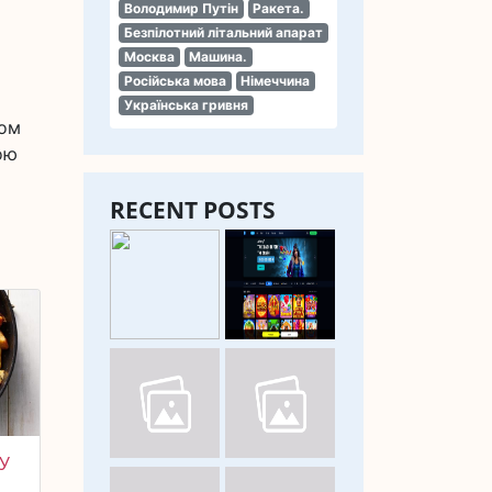
Володимир Путін
Ракета.
Безпілотний літальний апарат
Москва
Машина.
Російська мова
Німеччина
Українська гривня
мом
ою
RECENT POSTS
У