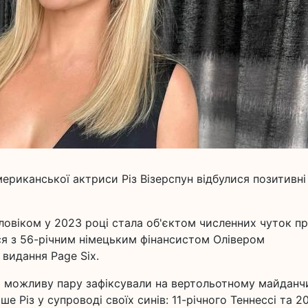
ериканської актриси Різ Візерспун відбулися позитивні
оловіком у 2023 році стала об'єктом численних чуток п
ься з 56-річним німецьким фінансистом Олівером
видання Page Six.
 можливу пару зафіксували на вертольотному майданч
 Різ у супроводі своїх синів: 11-річного Теннессі та 2