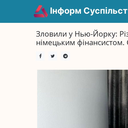
Інформ Суспільст
Зловили у Нью-Йорку: Різ
німецьким фінансистом. 