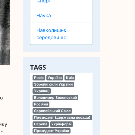
Спорт
Наука
Навколишнє
середовище
TAGS
Росія
Україна
Київ
Збройні сили України
Українці
ро
Володимир Зеленський
Росіяни
Європейський Союз
Президент (державна посада)
ику
Європа
Укрінформ
0-
Президент України