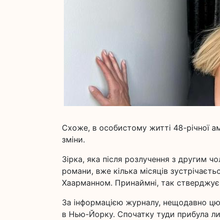
Схоже, в особистому житті 48-річної ам
зміни.
Зірка, яка після розлучення з другим ч
романи, вже кілька місяців зустрічаєт
Хаарманном. Принаймні, так стверджує 
За інформацією журналу, нещодавно цю
в Нью-Йорку. Спочатку туди прибула лише