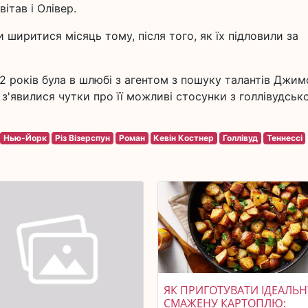
ітав і Олівер.
 ширитися місяць тому, після того, як їх підловили за
12 років була в шлюбі з агентом з пошуку талантів Джи
і з'явилися чутки про її можливі стосунки з голлівудськ
Нью-Йорк
Різ Візерспун
Роман
Кевін Костнер
Голлівуд
Теннессі
ЯК ПРИГОТУВАТИ ІДЕАЛЬН
СМАЖЕНУ КАРТОПЛЮ: