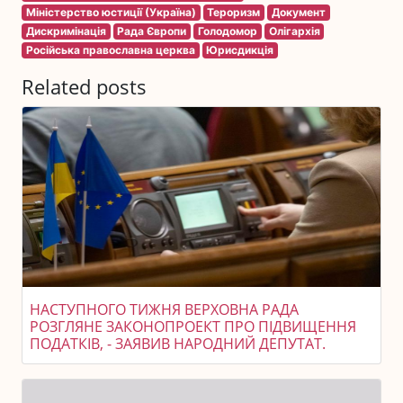
Міністерство юстиції (Україна)
Тероризм
Документ
Дискримінація
Рада Європи
Голодомор
Олігархія
Російська православна церква
Юрисдикція
Related posts
НАСТУПНОГО ТИЖНЯ ВЕРХОВНА РАДА
РОЗГЛЯНЕ ЗАКОНОПРОЕКТ ПРО ПІДВИЩЕННЯ
ПОДАТКІВ, - ЗАЯВИВ НАРОДНИЙ ДЕПУТАТ.