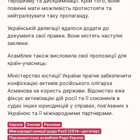
тероризму та дискримінації. Крім того, вони
повинні мати можливість протистояти та
нейтралізувати таку пропаганду.
Українській делегації вдалося додати до
документа свої правки. Вони містять наступні
заклики:
Асамблея також висловила свої пропозиції для
країн-учасниць:
Міністерство юстиції України прагне забезпечити
конфіскацію активів російського олігарха
Асманова на користь держави. Відомство вже
фіксує активізацію дій росії та її союзників в
судах інших юрисдикцій у справах, пов'язаних з
Україною та її міжнародними партнерами.
Європа
Злочин
Реклама
Міжнародні санкції щодо Росії (2014—дотепер)
Парламентська асамблея Ради Європи