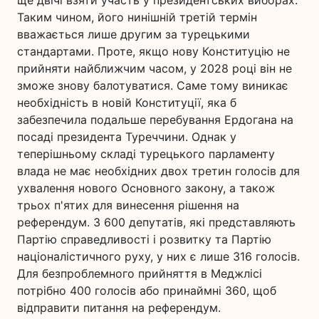
ще двічі взяти участь у президентських виборах.
Таким чином, його нинішній третій термін
вважається лише другим за турецькими
стандартами. Проте, якщо нову Конституцію не
прийняти найближчим часом, у 2028 році він не
зможе знову балотуватися. Саме тому виникає
необхідність в новій Конституції, яка б
забезпечила подальше перебування Ердогана на
посаді президента Туреччини. Однак у
теперішньому складі турецького парламенту
влада не має необхідних двох третин голосів для
ухвалення нового Основного закону, а також
трьох п'ятих для винесення рішення на
референдум. З 600 депутатів, які представляють
Партію справедливості і розвитку та Партію
націоналістичного руху, у них є лише 316 голосів.
Для безпроблемного прийняття в Меджлісі
потрібно 400 голосів або принаймні 360, щоб
відправити питання на референдум.