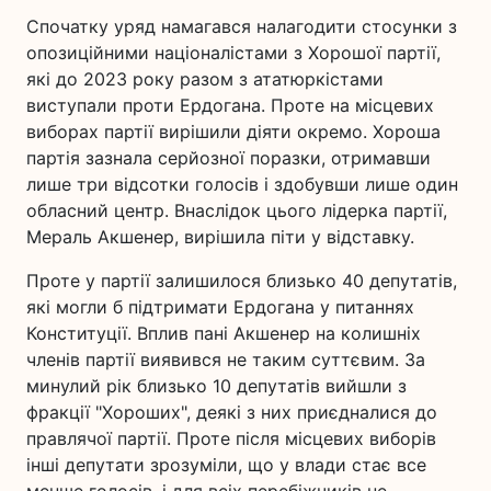
Спочатку уряд намагався налагодити стосунки з
опозиційними націоналістами з Хорошої партії,
які до 2023 року разом з ататюркістами
виступали проти Ердогана. Проте на місцевих
виборах партії вирішили діяти окремо. Хороша
партія зазнала серйозної поразки, отримавши
лише три відсотки голосів і здобувши лише один
обласний центр. Внаслідок цього лідерка партії,
Мераль Акшенер, вирішила піти у відставку.
Проте у партії залишилося близько 40 депутатів,
які могли б підтримати Ердогана у питаннях
Конституції. Вплив пані Акшенер на колишніх
членів партії виявився не таким суттєвим. За
минулий рік близько 10 депутатів вийшли з
фракції "Хороших", деякі з них приєдналися до
правлячої партії. Проте після місцевих виборів
інші депутати зрозуміли, що у влади стає все