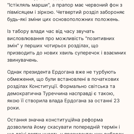
"Істікляль марши", а прапор має червоний фон з
півмісяцем і зіркою. Четвертий розділ забороняє
будь-які зміни цих основоположних положень.
Із табору влади час від часу звучать
висловлювання про можливість "позитивних
змін" у перших чотирьох розділах, що
призводить до нових хвиль суперечок і взаємних
звинувачень.
Однак президента Ердогана вже не турбують
обмеження, що були встановлені в початкових
розділах Конституції. Формально світська та
демократична Туреччина насправді є такою,
якою її створила влада Ердогана за останні 23
роки.
Остання значна конституційна реформа
дозволила йому скасувати попередній термін і