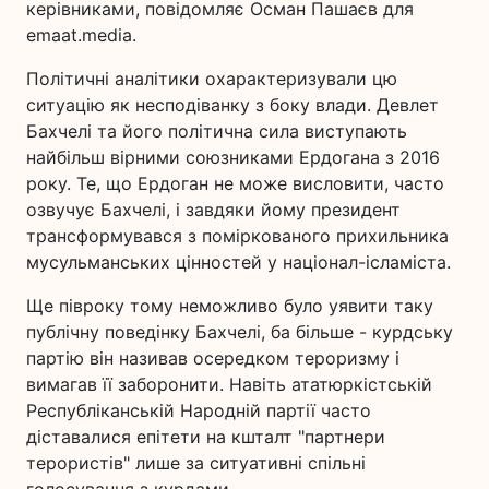
керівниками, повідомляє Осман Пашаєв для
emaat.media.
Політичні аналітики охарактеризували цю
ситуацію як несподіванку з боку влади. Девлет
Бахчелі та його політична сила виступають
найбільш вірними союзниками Ердогана з 2016
року. Те, що Ердоган не може висловити, часто
озвучує Бахчелі, і завдяки йому президент
трансформувався з поміркованого прихильника
мусульманських цінностей у націонал-ісламіста.
Ще півроку тому неможливо було уявити таку
публічну поведінку Бахчелі, ба більше - курдську
партію він називав осередком тероризму і
вимагав її заборонити. Навіть ататюркістській
Республіканській Народній партії часто
діставалися епітети на кшталт "партнери
терористів" лише за ситуативні спільні