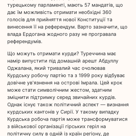
турецькому парламенті, мають 57 мандатів, що
дає їм можливість отримати необхідні 360
голосів для прийняття нової Конституції та
винесення її на референдум. Варто зазначити, що
влада Ердогана жодного разу не програвала
референдумів.
Що можуть отримати курди? Туреччина має
намір випустити під домашній арешт Абдуллу
Оджалана, який тривалий час очолював
Курдську робочу партію та з 1999 року відбуває
довічне ув'язнення на острові Імрала. Цей крок
може стати символічним жестом, здатним
зміцнити підтримку серед звичайних курдів.
Однак існує також політичний аспект — визнання
курдських кантонів у Сирії. У такому випадку
Курдська робоча партія може трансформуватися
з військової організації гірських геріл на
політичну силу в одній із країн регіону, де