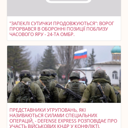
"ЗАПЕКЛІ СУТИЧКИ ПРОДОВЖУЮТЬСЯ": ВОРОГ
ПРОРВАВСЯ В ОБОРОННІ ПОЗИЦІЇ ПОБЛИЗУ
ЧАСОВОГО ЯРУ - 24-ТА ОМБР.
ПРЕДСТАВНИКИ УГРУПОВАНЬ, ЯКІ
НАЗИВАЮТЬСЯ СИЛАМИ СПЕЦІАЛЬНИХ
ОПЕРАЦІЙ, - DEFENSE EXPRESS РОЗПОВІДАЄ ПРО
УЧАСТЬ ВІЙСЬКОВИХ КНДР У КОНФЛІКТІ.