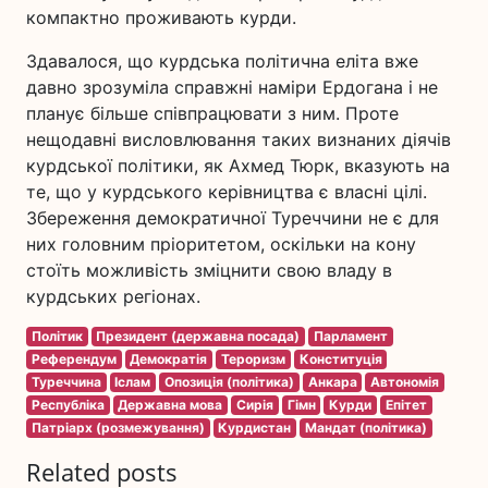
компактно проживають курди.
Здавалося, що курдська політична еліта вже
давно зрозуміла справжні наміри Ердогана і не
планує більше співпрацювати з ним. Проте
нещодавні висловлювання таких визнаних діячів
курдської політики, як Ахмед Тюрк, вказують на
те, що у курдського керівництва є власні цілі.
Збереження демократичної Туреччини не є для
них головним пріоритетом, оскільки на кону
стоїть можливість зміцнити свою владу в
курдських регіонах.
Політик
Президент (державна посада)
Парламент
Референдум
Демократія
Тероризм
Конституція
Туреччина
Іслам
Опозиція (політика)
Анкара
Автономія
Республіка
Державна мова
Сирія
Гімн
Курди
Епітет
Патріарх (розмежування)
Курдистан
Мандат (політика)
Related posts