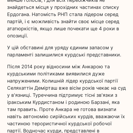
менше голосів, і для всіх перебіжчиків не
знайдеться місця у прохідних частинах списку
Ердогана. Натомість РНП стала лідером серед
партій, і є можливість знайти своє місце серед
ататюркістів, якщо лише почекати ще 4 роки в
опозиції.
У цій обставині для уряду єдиним запасом у
парламенті залишилися курдські представники.
Після 2014 року відносини між Анкарою та
курдськими політиками виявилися дуже
напруженими. Колишній лідер курдської партії
Селяхаттін Демірташ вже вісім років чекає на суд
у в'язниці. Туреччина підтримує тісні зв'язки з
іракським Курдистаном і родиною Барзані, яка
там править. Проте Анкара не готова визнати
навіть автономію сирійських курдів, вважаючи їх
частиною терористичної курдської робочої
партії. Водночас курди, представлені в