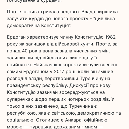
голосування з курдами.
Проте інтрига тривала недовго. Влада вирішила
залучити курдів до нового проекту - "цивільна
демократична Конституція".
Ердоган характеризує чинну Конституцію 1982
року як залишок від військової хунти. Проте, за
понад 40 років вона зазнала численних змін,
залишивши від військових лише дату її
прийняття. Найзначніші корективи були внесені
самим Ердоганом у 2017 році, коли він змінив
розподіл влади, перетворивши Туреччину на
президентську республіку. Дискусії про нову
Конституцію зазвичай зосереджуються на
суперечках щодо перших чотирьох розділів. У
трьох з них зазначено, що Туреччина є
республікою, яка є світською, демократичною та
соціальною. Столицею є Анкара, офіційною
мовою — турецька, державним гімном —