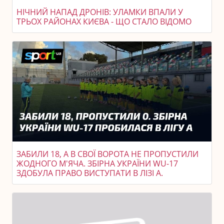
НІЧНИЙ НАПАД ДРОНІВ: УЛАМКИ ВПАЛИ У
ТРЬОХ РАЙОНАХ КИЄВА - ЩО СТАЛО ВІДОМО
ЗАБИЛИ 18, А В СВОЇ ВОРОТА НЕ ПРОПУСТИЛИ
ЖОДНОГО М'ЯЧА. ЗБІРНА УКРАЇНИ WU-17
ЗДОБУЛА ПРАВО ВИСТУПАТИ В ЛІЗІ А.