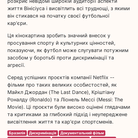
розкриє невідомі широкій аудиторії аспекти
життя Вінісіуса і висвітлить всі труднощі, з якими
він стикався на початку своєї футбольної
кар'єри.
Ця кінокартина зробить значний внесок у
просування спорту й культурних цінностей,
показуючи, як футбол може слугувати потужним
засобом у боротьбі проти дискримінації та
агресії.
Серед успішних проєктів компанії Netflix --
фільми про таких великих особистостей, як
Майкл Джордан (The Last Dance), Кріштіану
Роналду (Ronaldo) та Ліонель Мессі (Messi: The
Movie). Ці проєкти були високо оцінені глядачами
та критиками за глибокий підхід і неупереджене
висвітлення життя та кар'єри спортсменів.
Бразилія
Дискримінація
Документальний фільм