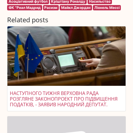
Асоціативний футбол
Кріштіану Роналду
Насильство
ФК "Реал Мадрид
Расизм
Майкл Джордан
Ліонель Мессі
Related posts
НАСТУПНОГО ТИЖНЯ ВЕРХОВНА РАДА
РОЗГЛЯНЕ ЗАКОНОПРОЕКТ ПРО ПІДВИЩЕННЯ
ПОДАТКІВ, - ЗАЯВИВ НАРОДНИЙ ДЕПУТАТ.