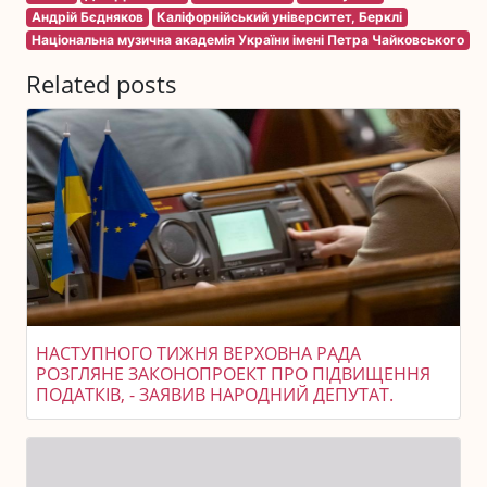
Андрій Бєдняков
Каліфорнійський університет, Берклі
Національна музична академія України імені Петра Чайковського
Related posts
НАСТУПНОГО ТИЖНЯ ВЕРХОВНА РАДА
РОЗГЛЯНЕ ЗАКОНОПРОЕКТ ПРО ПІДВИЩЕННЯ
ПОДАТКІВ, - ЗАЯВИВ НАРОДНИЙ ДЕПУТАТ.