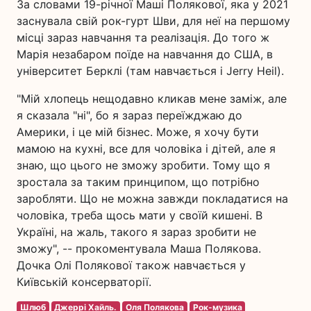
За словами 19-річної Маші Полякової, яка у 2021
заснувала свій рок-гурт Шви, для неї на першому
місці зараз навчання та реалізація. До того ж
Марія незабаром поїде на навчання до США, в
університет Берклі (там навчається і Jerry Heil).
"Мій хлопець нещодавно кликав мене заміж, але
я сказала "ні", бо я зараз переїжджаю до
Америки, і це мій бізнес. Може, я хочу бути
мамою на кухні, все для чоловіка і дітей, але я
знаю, що цього не зможу зробити. Тому що я
зростала за таким принципом, що потрібно
заробляти. Що не можна завжди покладатися на
чоловіка, треба щось мати у своїй кишені. В
Україні, на жаль, такого я зараз зробити не
зможу", -- прокоментувала Маша Полякова.
Дочка Олі Полякової також навчається у
Київській консерваторії.
Шлюб
Джеррі Хайль.
Оля Полякова
Рок-музика