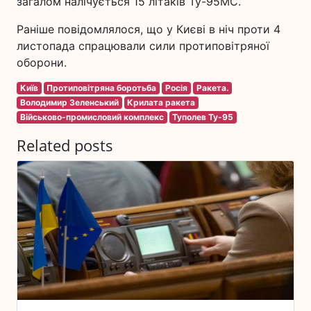
загалом налічується 15 літаків Ту-95МС.
Раніше повідомлялося, що у Києві в ніч проти 4
листопада спрацювали сили протиповітряної
оборони.
Київ
Протиповітряна боротьба
Росія
Ракета.
Володимир Зеленський
Крилата ракета
Військово-промисловий комплекс
Туполев Ту-95
Related posts