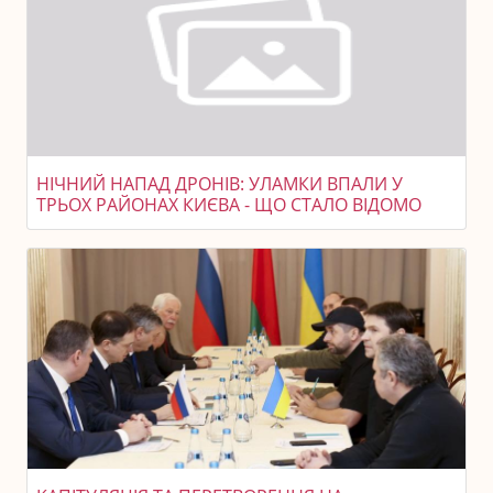
НІЧНИЙ НАПАД ДРОНІВ: УЛАМКИ ВПАЛИ У
ТРЬОХ РАЙОНАХ КИЄВА - ЩО СТАЛО ВІДОМО