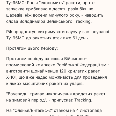
Ту-95МС; Росія "економить" ракети, проте
запускає приблизно в десять разів більше
шахедів, ніж восени минулого року, - наводить
слова Володимира Зеленського Tracking.
РФ продовжує витримувати паузу у застосуванні
Ту-95МС до ракетних атак вже 61 день.
Протягом цього періоду:
Протягом періоду затишшя Військово-
промисловий комплекс Російської Федерації зміг
виготовити щонайменше 120 крилатих ракет
Х-101, що вже надає можливість для проведення
кількох масштабних ракетних ударів.
"Вочевидь, триває накопичення кридатих ракет
на зимовий період", - припускає Tracking.
На "Оленья/Енгельс-2" станом на 4 листопада