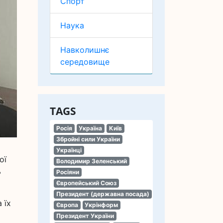
Спорт
Наука
Навколишнє
середовище
TAGS
Росія
Україна
Київ
Збройні сили України
Українці
ої
Володимир Зеленський
ь
Росіяни
Європейський Союз
Президент (державна посада)
 їх
Європа
Укрінформ
Президент України