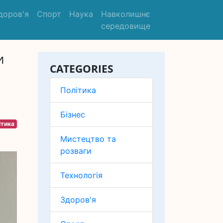
доров'я
Спорт
Наука
Навколишнє
середовище
и
CATEGORIES
Політика
Бізнес
ітика
Мистецтво та
розваги
Технологія
Здоров'я