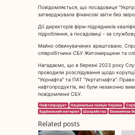
Повідомляється, що посадовиця "Укртра
затверджувала фінансові звіти без зві
Дії директорів фірм-підрядників квалі
підроблення, а посадовиці - за службову
Майно обвинувачених арештовано. Спра
співробітники СБУ Житомирщини та слід
Нагадаємо, що в березні 2023 року Слу
проводили розслідування щодо корупці
"Укрнафта" та ПАТ "Укртатнафта". Прав
нафтопродуктів, які були незаконно ви
повідомленні СБУ.
Нафтопродукт
Національна поліція України
Служ
Будівельний матеріал
Шахрайство
Економічна б
Related posts