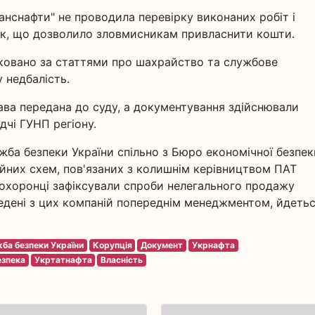
нснафти" не проводила перевірку виконаних робіт і
рок, що дозволило зловмисникам привласнити кошти.
фіковано за статтями про шахрайство та службове
 недбалість.
ва передана до суду, а документування здійснювали
чі ГУНП регіону.
жба безпеки України спільно з Бюро економічної безпек
йних схем, пов'язаних з колишнім керівництвом ПАТ
оохоронці зафіксували спроби нелегального продажу
ведені з цих компаній попереднім менеджментом, йдетьс
ба безпеки України
Корупція
Документ
Укрнафта
езпека
Укртатнафта
Власність