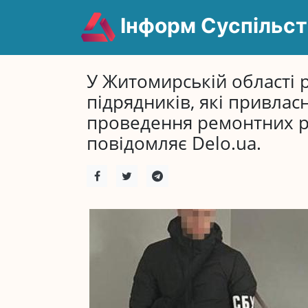
Інформ Суспільст
У Житомирській області 
підрядників, які привлас
проведення ремонтних роб
повідомляє Delo.ua.