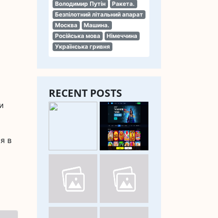
Володимир Путін
Ракета.
Безпілотний літальний апарат
Москва
Машина.
Російська мова
Німеччина
Українська гривня
RECENT POSTS
и
я в