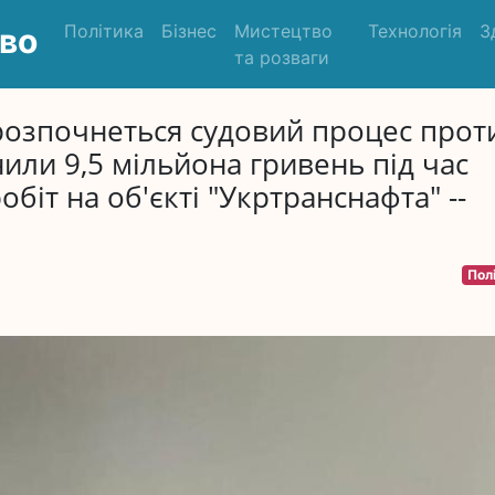
Політика
Бізнес
Мистецтво
Технологія
З
во
та розваги
розпочнеться судовий процес прот
нили 9,5 мільйона гривень під час
іт на об'єкті "Укртранснафта" --
Пол