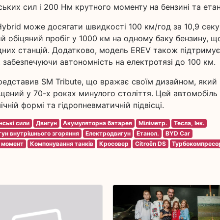
ських сил і 200 Нм крутного моменту на бензині та етан
Hybrid може досягати швидкості 100 км/год за 10,9 секу
 обіцяний пробіг у 1000 км на одному баку бензину, щ
дних станцій. Додатково, модель EREV також підтриму
 забезпечуючи автономність на електротязі до 100 км.
редставив SM Tribute, що вражає своїм дизайном, який
щений у 70-х роках минулого століття. Цей автомобіль
ній формі та гідропневматичній підвісці.
нські сили
Двигун
Акумуляторна батарея
Міліметр.
Тесла, Інк.
гун внутрішнього згоряння
Електродвигун
Етанол.
BYD Car
 момент
Компонування танків
Кросовер
Citroën DS
Турбокомпресо