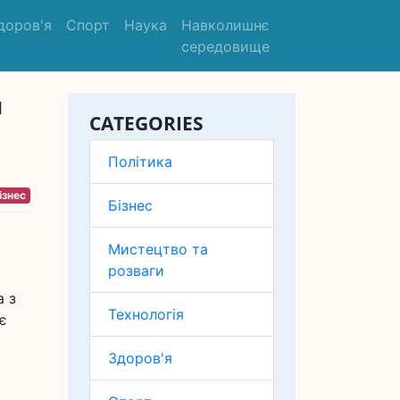
доров'я
Спорт
Наука
Навколишнє
середовище
й
CATEGORIES
Політика
ізнес
Бізнес
Мистецтво та
розваги
а з
Технологія
є
Здоров'я