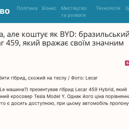
Політика
Бізнес
Мистецтво
Технологія
З
во
та розваги
a, але коштує як BYD: бразильськи
ar 459, який вражає своїм значним
Б
ити гібрид, схожий на теслу / Фото: Lecar
Le машина?) презентував гібрид Lecar 459 Hybrid, який
ий кросовер Tesla Model Y. Однак його ціна порівнянн
о є досить доступною, при цьому автомобіль пропону