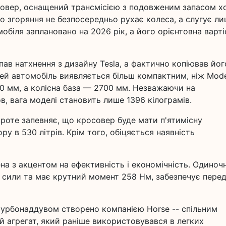
совер, оснащений трансмісією з подовженим запасом х
го згоряння не безпосередньо рухає колеса, а слугує л
обіля заплановано на 2026 рік, а його орієнтовна варті
пав натхнення з дизайну Tesla, а фактично копіював йог
цей автомобіль виявляється більш компактним, ніж Mode
0 мм, а колісна база — 2700 мм. Незважаючи на
, вага моделі становить лише 1396 кілограмів.
 проте запевняє, що кросовер буде мати п'ятимісну
у в 530 літрів. Крім того, обіцяється наявність
ена з акцентом на ефективність і економічність. Одиноч
і сили та має крутний момент 258 Нм, забезпечує пере
 турбонаддувом створено компанією Horse -- спільним
ей агрегат, який раніше використовувався в легких