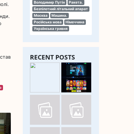
Володимир Путін
Ракета.
олі.
Безпілотний літальний апарат
нди.
Москва
Машина.
Російська мова
Німеччина
о
Українська гривня
є
RECENT POSTS
 став
р