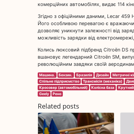
комерційних автомобілях, видає 114 кін
Згідно з офіційними даними, Lecar 459 
Його особливою перевагою є вражаючий
дозволяє уникнути залежності від заря
можливість зарядки від електромережі,
Колись люксовий підбренд Citroën DS п
вшановує легендарний Citroën SM, випу
революційним завдяки своїй аеродинаміч
Машина.
Бензин.
Бразилія
Дизайн
Метричні кі
Спільне підприємство
Трансмісія (механіка)
Дви
Кросовер (автомобільний)
Колісна база
Крутний
Geely
Рено
Related posts