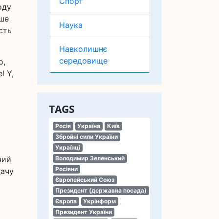
Спорт
оду
ише
Наука
сть
Навколишнє
середовище
о,
l Y,
TAGS
Росія
Україна
Київ
Збройні сили України
Українці
ний
Володимир Зеленський
Росіяни
дачу
Європейський Союз
Президент (державна посада)
Європа
Укрінформ
Президент України