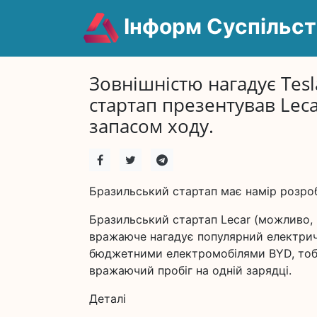
Інформ Суспільст
Зовнішністю нагадує Tesl
стартап презентував Lec
запасом ходу.
Бразильський стартап має намір розроб
Бразильський стартап Lecar (можливо, 
вражаюче нагадує популярний електричн
бюджетними електромобілями BYD, тобт
вражаючий пробіг на одній зарядці.
Деталі