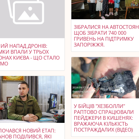
ЗІБРАЛИСЯ НА АВТОСТОЯН
ЩОБ ЗІБРАТИ 740 000
ГРИВЕНЬ НА ПІДТРИМКУ
ЗАПОРІЖЖЯ.
НИЙ НАПАД ДРОНІВ:
МКИ ВПАЛИ У ТРЬОХ
ОНАХ КИЄВА - ЩО СТАЛО
ОМО
У БІЙЦІВ "ХЕЗБОЛЛИ"
РАПТОВО СПРАЦЮВАЛИ
ПЕЙДЖЕРИ В КИШЕНЯХ:
ВРАЖАЮЧА КІЛЬКІСТЬ
ПОСТРАЖДАЛИХ (ВІДЕО)
ПОЧАВСЯ НОВИЙ ЕТАП:
НОВ ПОДІЛИВСЯ, ЯКІ