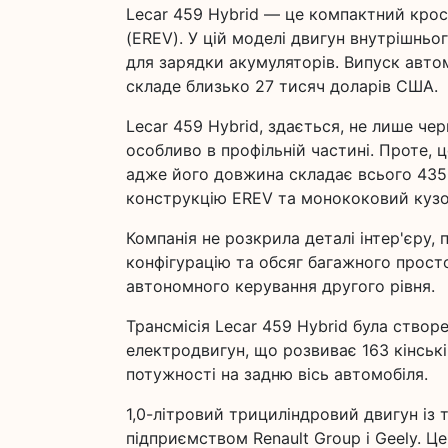
Lecar 459 Hybrid — це компактний кро
(EREV). У цій моделі двигун внутрішньо
для зарядки акумуляторів. Випуск автом
складе близько 27 тисяч доларів США.
Lecar 459 Hybrid, здається, не лише чер
особливо в профільній частині. Проте, 
адже його довжина складає всього 435
конструкцію EREV та монококовий кузов
Компанія не розкрила деталі інтер'єру,
конфігурацію та обсяг багажного простор
автономного керування другого рівня.
Трансмісія Lecar 459 Hybrid була створ
електродвигун, що розвиває 163 кінськ
потужності на задню вісь автомобіля.
1,0-літровий трициліндровий двигун із
підприємством Renault Group і Geely. Ц