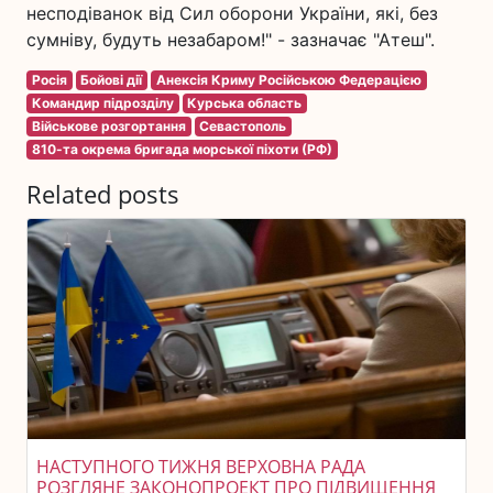
несподіванок від Сил оборони України, які, без
сумніву, будуть незабаром!" - зазначає "Атеш".
Росія
Бойові дії
Анексія Криму Російською Федерацією
Командир підрозділу
Курська область
Військове розгортання
Севастополь
810-та окрема бригада морської піхоти (РФ)
Related posts
НАСТУПНОГО ТИЖНЯ ВЕРХОВНА РАДА
РОЗГЛЯНЕ ЗАКОНОПРОЕКТ ПРО ПІДВИЩЕННЯ