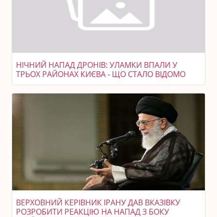
НІЧНИЙ НАПАД ДРОНІВ: УЛАМКИ ВПАЛИ У
ТРЬОХ РАЙОНАХ КИЄВА - ЩО СТАЛО ВІДОМО
ВЕРХОВНИЙ КЕРІВНИК ІРАНУ ДАВ ВКАЗІВКУ
РОЗРОБИТИ РЕАКЦІЮ НА НАПАД З БОКУ