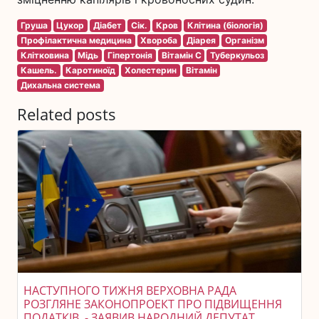
Груша
Цукор
Діабет
Сік.
Кров
Клітина (біологія)
Профілактична медицина
Хвороба
Діарея
Організм
Клітковина
Мідь
Гіпертонія
Вітамін С
Туберкульоз
Кашель.
Каротиноїд
Холестерин
Вітамін
Дихальна система
Related posts
НАСТУПНОГО ТИЖНЯ ВЕРХОВНА РАДА
РОЗГЛЯНЕ ЗАКОНОПРОЕКТ ПРО ПІДВИЩЕННЯ
ПОДАТКІВ, - ЗАЯВИВ НАРОДНИЙ ДЕПУТАТ.