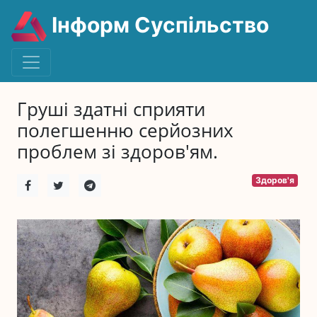
Інформ Суспільство
Груші здатні сприяти
полегшенню серйозних
проблем зі здоров'ям.
Здоров'я