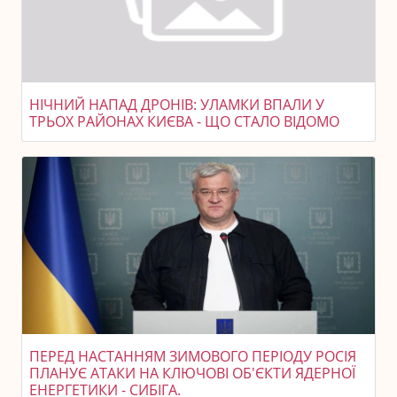
НІЧНИЙ НАПАД ДРОНІВ: УЛАМКИ ВПАЛИ У
ТРЬОХ РАЙОНАХ КИЄВА - ЩО СТАЛО ВІДОМО
ПЕРЕД НАСТАННЯМ ЗИМОВОГО ПЕРІОДУ РОСІЯ
ПЛАНУЄ АТАКИ НА КЛЮЧОВІ ОБ'ЄКТИ ЯДЕРНОЇ
ЕНЕРГЕТИКИ - СИБІГА.