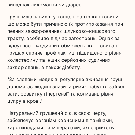
випадках лихоманки чи діареї.
Груші мають високу концентрацію клітковини,
що може бути причиною їх протипоказання при
певних захворюваннях шлунково-кишкового
тракту, особливо під час загострень. Однак за
відсутності медичних обмежень, клітковина в
грушах сприяє профілактиці підвищеного рівня
холестерину та інших серйозних судинних
захворювань, а також діабету.
"За словами медиків, регулярне вживання груш
допомагає людині знизити ризик набуття зайвої
ваги, розвитку гіпертензії та коливань рівня
цукру в крові."
Натуральний грушевий сік, в свою чергу,
забезпечує організм корисними вітамінами,
каротиноїдами та мінералами, які сприяють
зміцненню капілярів і кровоносних судин.