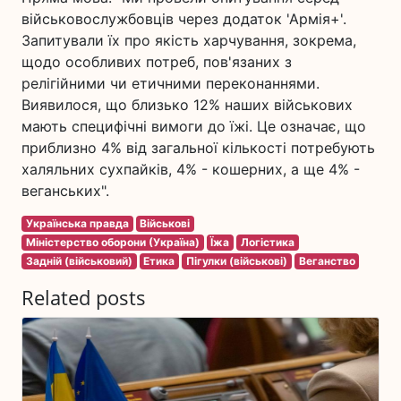
військовослужбовців через додаток 'Армія+'.
Запитували їх про якість харчування, зокрема,
щодо особливих потреб, пов'язаних з
релігійними чи етичними переконаннями.
Виявилося, що близько 12% наших військових
мають специфічні вимоги до їжі. Це означає, що
приблизно 4% від загальної кількості потребують
халяльних сухпайків, 4% - кошерних, а ще 4% -
веганських".
Українська правда
Військові
Міністерство оборони (Україна)
Їжа
Логістика
Задній (військовий)
Етика
Пігулки (військові)
Веганство
Related posts