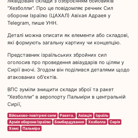
ліквідовані склади з озброєнням бойовиків
"Хезболли". Про це повідомляє речник Сил
оборони Ізраїлю (ЦАХАЛ) Авіхая Адраея у
Telegram, пише УНН.
Деталі можна описати як елементи або складові,
які формують загальну картину чи концепцію.
Представник ізраїльських збройних сил
оголосив про проведення авіаударів по цілям у
Сирії вночі. Згодом він поділився деталями щодо
атакованих об'єктів.
ВПС зуміли знищити склади зброї та ракет
"Хезболли" в аеропорту Пальміри в центральній
Сирії,
Військово-повітряні сили
Ракета.
Авіація
Ізраїль
Армія оборони Ізраїлю
Бомбардування
Хезболла
Сирія
Хомс
Пальміра